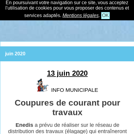
En poursuivant votre navigation sur ce site, vous acceptez
l'utilisation de cookies pour vous proposer des contenus et
services adaptés.
Mentions légales
.
OK
juin 2020
13 juin 2020
INFO MUNICIPALE
Coupures de courant pour
travaux
Enedis
a prévu de réaliser sur le réseau de
distribution des travaux (élagage) qui
entraîneront