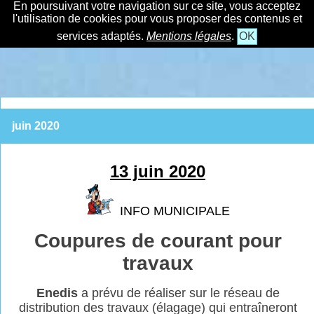
En poursuivant votre navigation sur ce site, vous acceptez
l'utilisation de cookies pour vous proposer des contenus et
services adaptés.
Mentions légales
.
OK
juin 2020
13 juin 2020
INFO MUNICIPALE
Coupures de courant pour
travaux
Enedis
a prévu de réaliser sur le réseau de
distribution des travaux (élagage) qui
entraîneront