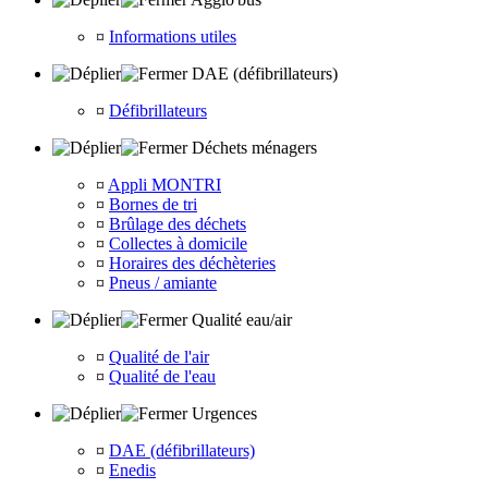
¤
Informations utiles
DAE (défibrillateurs)
¤
Défibrillateurs
Déchets ménagers
¤
Appli MONTRI
¤
Bornes de tri
¤
Brûlage des déchets
¤
Collectes à domicile
¤
Horaires des déchèteries
¤
Pneus / amiante
Qualité eau/air
¤
Qualité de l'air
¤
Qualité de l'eau
Urgences
¤
DAE (défibrillateurs)
¤
Enedis