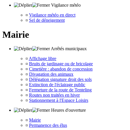
Vigilance météo
¤
Vigilance météo en direct
¤
Sel de déneigement
Mairie
Arrêtés municipaux
¤
Affichage libre
¤
Bruits de jardinage ou de bricolage
¤
Cimetière : abandon de concession
¤
Divagation des animaux
¤
Délégation signature droit des sols
¤
Extinction de l'éclairage public
¤
Fermeture de la route de Tenteling
¤
Routes non traitées en hiver
¤
Stationnement à l'Espace Loisirs
Heures d'ouverture
¤
Mairie
¤
Permanence des élus