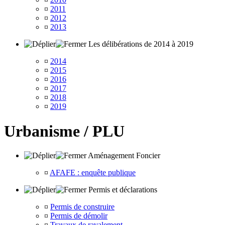
¤
2011
¤
2012
¤
2013
Les délibérations de 2014 à 2019
¤
2014
¤
2015
¤
2016
¤
2017
¤
2018
¤
2019
Urbanisme / PLU
Aménagement Foncier
¤
AFAFE : enquête publique
Permis et déclarations
¤
Permis de construire
¤
Permis de démolir
¤
Travaux de ravalement