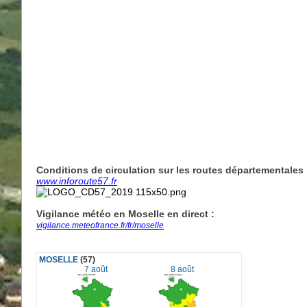
Conditions de circulation sur les routes départementales 
www.inforoute57.fr
Vigilance météo en Moselle en direct :
vigilance.meteofrance.fr/fr/moselle