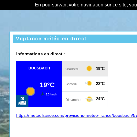
En poursuivant votre navigation sur ce site, vo
Vigilance météo en direct
Informations en direct :
https://meteofrance.com/previsions-meteo-france/bousbach/5