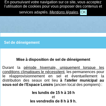
En poursuivant votre navigation sur ce site, vous acceptez
l'utilisation de cookies pour vous proposer des contenus et
services adaptés.
Mentions légales
.
OK
Sel de déneigement
Mise à disposition de sel de déneigement
Durant la
période hivernal
e,
uniquement lorsque les
conditions climatiques le nécessitent,
les permanences pour
le réapprovisionnement en sel et éventuellement la
distribution des seaux ont lieu
à l'atelier municipal au
sous-sol de l’Espace Loisirs
(ancien local des pompiers) :
les lundis de 15 h à 16 h
et
les vendredis de 8 h à 9 h.