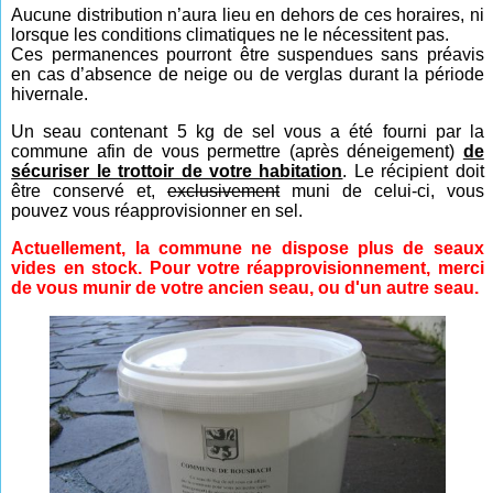
Aucune distribution n’aura lieu en dehors de ces horaires, ni
lorsque les conditions climatiques ne le nécessitent pas.
Ces permanences pourront être suspendues sans préavis
en cas d’absence de neige ou de verglas durant la période
hivernale.
Un seau contenant 5 kg de sel vous a été fourni par la
commune afin de vous permettre (après déneigement)
de
sécuriser le trottoir de votre habitation
. Le récipient doit
être conservé et,
exclusivement
muni de celui-ci, vous
pouvez vous réapprovisionner en sel.
Actuellement, la commune ne dispose plus de seaux
vides en stock. Pour votre réapprovisionnement, merci
de vous munir de votre ancien seau, ou d'un autre seau.