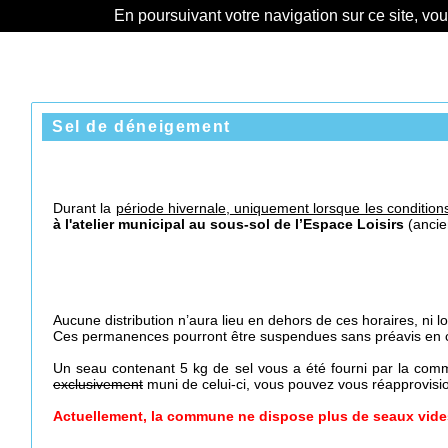
En poursuivant votre navigation sur ce site, vo
Sel de déneigement
Durant la
période hivernal
e,
uniquement lorsque les conditions
à l'atelier municipal au sous-sol de l’Espace Loisirs
(ancie
Aucune distribution n’aura lieu en dehors de ces horaires, ni l
Ces permanences pourront être suspendues sans préavis en ca
Un seau contenant 5 kg de sel vous a été fourni par la co
exclusivement
muni de celui-ci, vous pouvez vous réapprovisio
Actuellement, la commune ne dispose plus de seaux vides