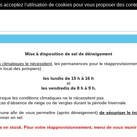
us acceptez l'utilisation de cookies pour vous proposer des con
Mise à disposition de sel de déneigement
 climatiques le nécessitent,
les permanences pour le réapprovisionnemen
n local des pompiers) :
les lundis de 15 h à 16 h
et
les vendredis de 8 h à 9 h.
orsque les conditions climatiques ne le nécessitent pas.
s d’absence de neige ou de verglas durant la période hivernale.
mmune afin de vous permettre (après déneigement)
de sécuriser le tr
nner en sel.
 en stock. Pour votre réapprovisionnement, merci de vous munir 