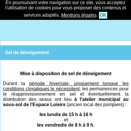
En poursuivant votre navigation sur ce site, vous acceptez
l'utilisation de cookies pour vous proposer des contenus et
services adaptés.
Mentions légales
.
OK
Sel de déneigement
Mise à disposition de sel de déneigement
Durant la
période hivernal
e,
uniquement lorsque les
conditions climatiques le nécessitent,
les permanences pour
le réapprovisionnement en sel et éventuellement la
distribution des seaux ont lieu
à l'atelier municipal au
sous-sol de l’Espace Loisirs
(ancien local des pompiers) :
les lundis de 15 h à 16 h
et
les vendredis de 8 h à 9 h.