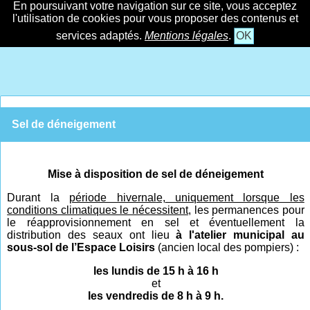
En poursuivant votre navigation sur ce site, vous acceptez
l'utilisation de cookies pour vous proposer des contenus et
services adaptés.
Mentions légales
.
OK
Sel de déneigement
Mise à disposition de sel de déneigement
Durant la
période hivernal
e,
uniquement lorsque les
conditions climatiques le nécessitent,
les permanences pour
le réapprovisionnement en sel et éventuellement la
distribution des seaux ont lieu
à l'atelier municipal au
sous-sol de l’Espace Loisirs
(ancien local des pompiers) :
les lundis de 15 h à 16 h
et
les vendredis de 8 h à 9 h.