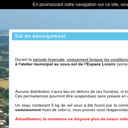
En poursuivant votre navigation sur ce site, vo
Sel de déneigement
Durant la
période hivernal
e,
uniquement lorsque les conditions
à l'atelier municipal au sous-sol de l’Espace Loisirs
(ancie
Aucune distribution n’aura lieu en dehors de ces horaires, ni l
Ces permanences pourront être suspendues sans préavis en ca
Un seau contenant 5 kg de sel vous a été fourni par la co
exclusivement
muni de celui-ci, vous pouvez vous réapprovisio
Actuellement, la commune ne dispose plus de seaux vides