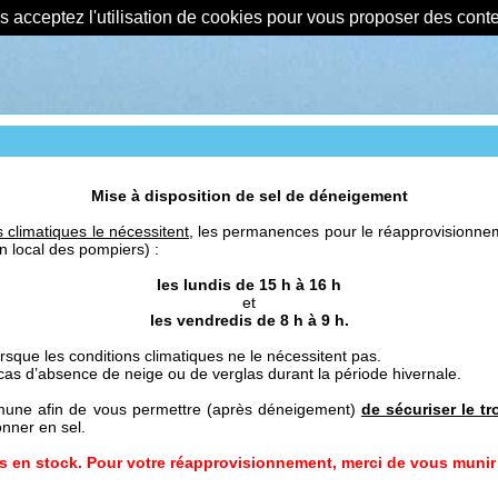
us acceptez l'utilisation de cookies pour vous proposer des con
Mise à disposition de sel de déneigement
 climatiques le nécessitent,
les permanences pour le réapprovisionnemen
n local des pompiers) :
les lundis de 15 h à 16 h
et
les vendredis de 8 h à 9 h.
orsque les conditions climatiques ne le nécessitent pas.
s d’absence de neige ou de verglas durant la période hivernale.
mmune afin de vous permettre (après déneigement)
de sécuriser le tr
nner en sel.
 en stock. Pour votre réapprovisionnement, merci de vous munir 