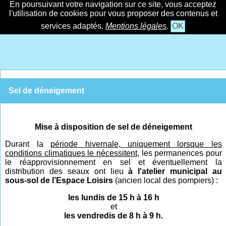
En poursuivant votre navigation sur ce site, vous acceptez
l'utilisation de cookies pour vous proposer des contenus et
services adaptés.
Mentions légales
.
OK
Sel de déneigement
Mise à disposition de sel de déneigement
Durant la
période hivernal
e,
uniquement lorsque les
conditions climatiques le nécessitent,
les permanences pour
le réapprovisionnement en sel et éventuellement la
distribution des seaux ont lieu
à l'atelier municipal au
sous-sol de l’Espace Loisirs
(ancien local des pompiers) :
les lundis de 15 h à 16 h
et
les vendredis de 8 h à 9 h.