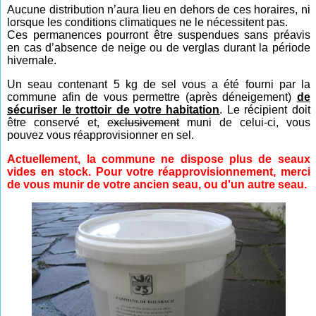
Aucune distribution n’aura lieu en dehors de ces horaires, ni
lorsque les conditions climatiques ne le nécessitent pas.
Ces permanences pourront être suspendues sans préavis
en cas d’absence de neige ou de verglas durant la période
hivernale.
Un seau contenant 5 kg de sel vous a été fourni par la
commune afin de vous permettre (après déneigement)
de
sécuriser le trottoir de votre habitation
. Le récipient doit
être conservé et,
exclusivement
muni de celui-ci, vous
pouvez vous réapprovisionner en sel.
Actuellement, la commune ne dispose plus de seaux
vides en stock. Pour votre réapprovisionnement, merci
de vous munir de votre ancien seau, ou d'un autre seau.