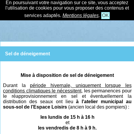
En poursuivant votre navigation sur ce site, vous acceptez
l'utilisation de cookies pour vous proposer des contenus et
services adaptés.
Mentions légales
.
OK
Sel de déneigement
Mise à disposition de sel de déneigement
Durant la
période hivernal
e,
uniquement lorsque les
conditions climatiques le nécessitent,
les permanences pour
le réapprovisionnement en sel et éventuellement la
distribution des seaux ont lieu
à l'atelier municipal au
sous-sol de l’Espace Loisirs
(ancien local des pompiers) :
les lundis de 15 h à 16 h
et
les vendredis de 8 h à 9 h.