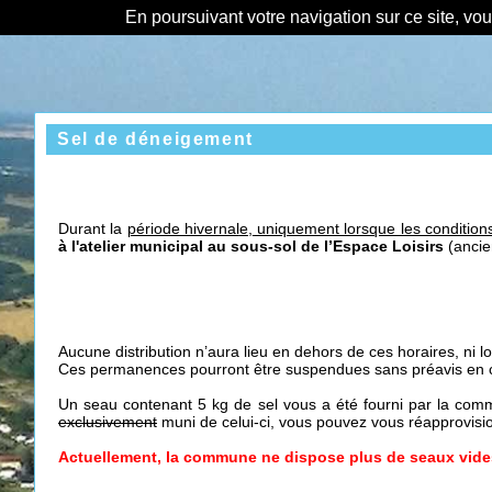
En poursuivant votre navigation sur ce site, vo
Sel de déneigement
Durant la
période hivernal
e,
uniquement lorsque les conditions
à l'atelier municipal au sous-sol de l’Espace Loisirs
(ancie
Aucune distribution n’aura lieu en dehors de ces horaires, ni l
Ces permanences pourront être suspendues sans préavis en ca
Un seau contenant 5 kg de sel vous a été fourni par la co
exclusivement
muni de celui-ci, vous pouvez vous réapprovisio
Actuellement, la commune ne dispose plus de seaux vides