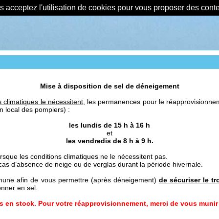
us acceptez l'utilisation de cookies pour vous proposer des con
Mise à disposition de sel de déneigement
 climatiques le nécessitent,
les permanences pour le réapprovisionnemen
n local des pompiers) :
les lundis de 15 h à 16 h
et
les vendredis de 8 h à 9 h.
orsque les conditions climatiques ne le nécessitent pas.
s d’absence de neige ou de verglas durant la période hivernale.
mmune afin de vous permettre (après déneigement)
de sécuriser le tr
nner en sel.
 en stock. Pour votre réapprovisionnement, merci de vous munir 