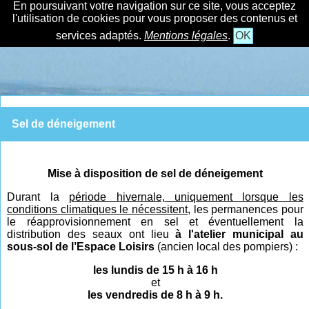
En poursuivant votre navigation sur ce site, vous acceptez
l'utilisation de cookies pour vous proposer des contenus et
services adaptés.
Mentions légales
.
OK
Sel de déneigement
Mise à disposition de sel de déneigement
Durant la
période hivernal
e,
uniquement lorsque les
conditions climatiques le nécessitent,
les permanences pour
le réapprovisionnement en sel et éventuellement la
distribution des seaux ont lieu
à l'atelier municipal au
sous-sol de l’Espace Loisirs
(ancien local des pompiers) :
les lundis de 15 h à 16 h
et
les vendredis de 8 h à 9 h.