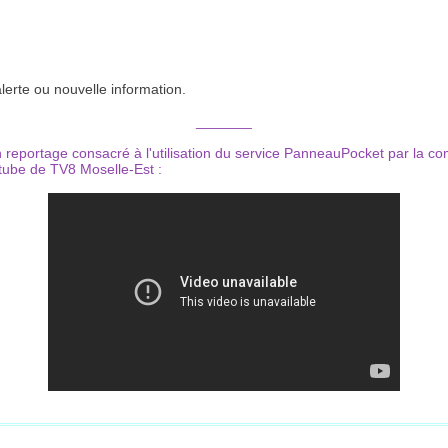
erte ou nouvelle information.
_______
n reportage consacré à l'utilisation du service PanneauPocket par la
utube de TV8 Moselle-Est :