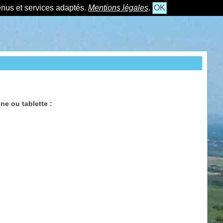
tenus et services adaptés.
Mentions légales
.
OK
e ou tablette :