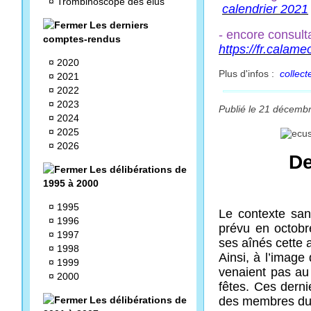
¤
Trombinoscope des élus
calendrier 2021
Les derniers
- encore consult
comptes-rendus
https://fr.calame
¤
2020
Plus d'infos :
collect
¤
2021
¤
2022
¤
2023
Publié le 21 décembr
¤
2024
¤
2025
¤
2026
De
Les délibérations de
1995 à 2000
¤
1995
Le contexte sani
¤
1996
prévu en octobr
¤
1997
ses aînés cette 
¤
1998
Ainsi, à l’imag
¤
1999
venaient pas au 
¤
2000
fêtes. Ces derni
Les délibérations de
des membres du c