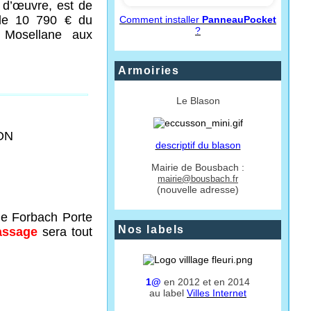
e d’œuvre, est de
 de 10 790 € du
Comment installer
PanneauPocket
?
 Mosellane aux
Armoiries
Le Blason
ON
descriptif du blason
Mairie de Bousbach :
mairie@bousbach.fr
(nouvelle adresse)
de Forbach Porte
Nos labels
assage
sera tout
1@
en 2012 et en 2014
au label
Villes Internet