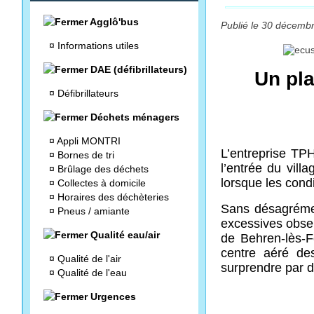
Agglô'bus
Publié le 30 décembr
¤
Informations utiles
DAE (défibrillateurs)
Un pla
¤
Défibrillateurs
Déchets ménagers
¤
Appli MONTRI
L’entreprise TP
¤
Bornes de tri
l’entrée du vill
¤
Brûlage des déchets
lorsque les condi
¤
Collectes à domicile
¤
Horaires des déchèteries
Sans désagrément
¤
Pneus / amiante
excessives obser
Qualité eau/air
de Behren-lès-F
centre aéré des
¤
Qualité de l'air
surprendre par d
¤
Qualité de l'eau
Urgences