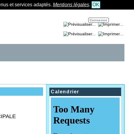
tenus et services adaptés.
Mentions légales
.
OK
Connexion
Imprimer la page...
Imprimer la section...
Calendrier
CIPALE