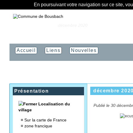
En poursuivant votre navigation sur ce site, vo
Vous êtes ici :
Accueil
»
décembre 2020
Accueil
Liens
Nouvelles
décembre 202
Présentation
Localisation du
Publié le 30 décembr
village
¤
Sur la carte de France
¤
zone francique