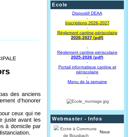
Ecole
Dispositif DEAA
-
Inscriptions 2026-2027
-
Règlement cantine-périscolaire
2026-2027 (pdf)
-
Règlement cantine-périscolaire
2025-2026 (pdf)
CIPALE
-
Portail informatique cantine et
ors
périscolaire
-
Menu de la semaine
repas des anciens
lement d’honorer
pour ceux qui ne
Webmaster - Infos
e juste avant les
és à domicile par
Nous
istanciation.