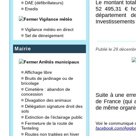
Le montant total
¤
DAE (défibrillateurs)
52 495,31 € ho
¤
Enedis
département d
Vigilance météo
Investissements 
¤
Vigilance météo en direct
¤
Sel de déneigement
Mairie
Publié le 29 décembr
Arrêtés municipaux
¤
Affichage libre
¤
Bruits de jardinage ou de
bricolage
¤
Cimetière : abandon de
concession
Suite à une err
¤
Divagation des animaux
de France (qui a
¤
Délégation signature droit des
de même organi
sols
¤
Extinction de l'éclairage public
¤
Fermeture de la route de
Voir le communiqué 
Tenteling
facebook.com/Agglom
¤
Routes non traitées en hiver