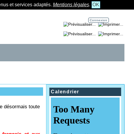
tenus et services adaptés.
Mentions légales
.
OK
Connexion
Imprimer la page...
Imprimer la section...
Calendrier
le désormais toute