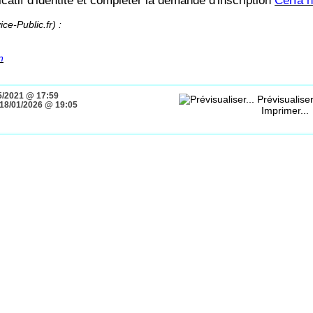
ficatif d'identité et compléter la demande d'inscription
Cerfa 
ice-Public.fr) :
n
5/2021 @ 17:59
Prévisualiser
18/01/2026 @ 19:05
Imprimer...