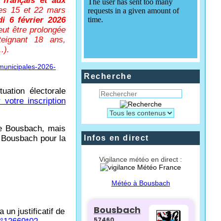
 français et aux
hes 15 et 22 mars
i 6 février 2026
peut être prolongée
eignant 18 ans,
.).
-municipales-2026-
Recherche
tuation électorale
r votre inscription
de Bousbach, mais
 Bousbach pour la
Infos en direct
Vigilance météo en direct :
Météo à Bousbach
ra un justificatif de