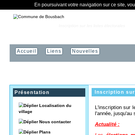
En poursuivant votre navigation sur ce site, vo
Vous êtes ici :
Accueil
»
Inscription sur les listes électorales
Accueil
Liens
Nouvelles
Inscription sur
Présentation
Localisation du
L'inscription sur
village
l'année, jusqu'au 
Nous contacter
Actualité :
Plans