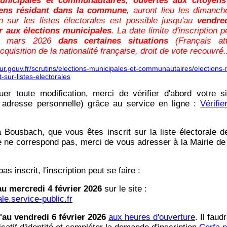
municipales et communautaires
,
ouvertes aux citoyens
éens résidant dans la commune
, auront lieu les dimanc
on sur les listes électorales est possible jusqu'au
vendred
r aux élections municipales
. La date limite d'inscription 
i 6 mars 2026
dans certaines situations
(Français att
isition de la nationalité française, droit de vote recouvré..
eur.gouv.fr/scrutins/elections-municipales-et-communautaires/elections
-sur-listes-electorales
uer toute modification, merci de vérifier d'abord votre si
 adresse personnelle) grâce au service en ligne
:
Vérifie
à Bousbach, que vous êtes inscrit sur la liste électorale 
e ne correspond pas, merci de vous adresser à la Mairie de
as inscrit, l'inscription peut se faire :
au mercredi 4 février 2026
sur le site :
ale.service-public.fr
'au vendredi 6 février 2026
aux heures d'ouverture
. Il faud