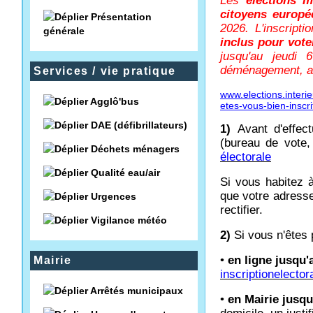
Les
élections 
citoyens europ
Présentation
2026. L'inscripti
générale
inclus pour vote
jusqu'au jeud
déménagement, acqu
Services / vie pratique
www.elections.interi
Agglô'bus
etes-vous-bien-inscrit
DAE (défibrillateurs)
1)
Avant d'effect
(bureau de vote,
Déchets ménagers
électorale
Qualité eau/air
Si vous habitez 
que votre adress
Urgences
rectifier.
Vigilance météo
2)
Si vous n'êtes p
•
en ligne jusqu'
Mairie
inscriptionelector
Arrêtés municipaux
•
en Mairie jusqu