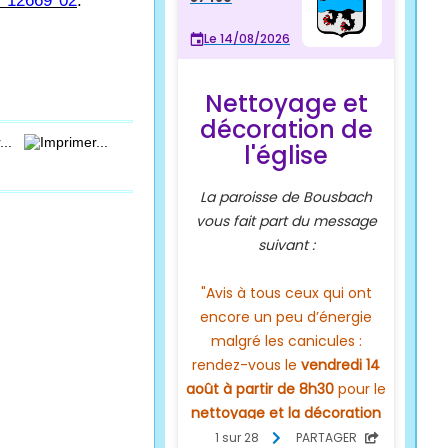
n°12669*02
.
...