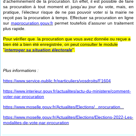
d’acheminement de la procuration. En effet, il est possible de faire
sa procuration à tout moment et jusqu’au jour du vote, mais, en
pratique, l’électeur risque de ne pas pouvoir voter si la mairie ne
reçoit pas la procuration à temps. Effectuer sa procuration en ligne
sur
maprocuration.gouv.fr
permet toutefois d’assurer un traitement
plus rapide.
Pour vérifier que la procuration que vous avez donnée ou reçue a
bien été a bien été enregistrée, on peut consulter le module
"
interroger sa situation électorale
".
Plus informations :
https://www.service-public.fr/particuliers/vosdroits/F1604
https://www.interieur.gouv.fr/actualites/actu-du-ministere/comment-
voter-par-procuration
https://www.moselle.gouv.fr/Actualites/Elections/...procuration...
https://www.moselle.gouv.fr/Actualites/Elections/Elections-2022-Les-
modalites-de-vote-par-procuration