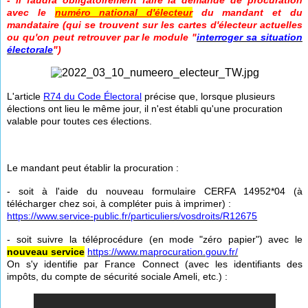
- il faudra obligatoirement faire la demande de procuration
avec le
numéro national d'électeur
du mandant et du
mandataire (qui se trouvent sur les cartes d'électeur actuelles
ou qu'on peut retrouver par le module "
interroger sa situation
électorale
")
L'article
R74 du Code Électoral
précise que, lorsque plusieurs
élections ont lieu le même jour, il n'est établi qu'une procuration
valable pour toutes ces élections.
Le mandant peut établir la procuration :
- soit à l'aide du nouveau formulaire CERFA 14952*04 (à
télécharger chez soi, à compléter puis à imprimer) :
https://www.service-public.fr/particuliers/vosdroits/R12675
- soit suivre la téléprocédure (en mode "zéro papier") avec le
nouveau service
https://www.maprocuration.gouv.fr/
On s'y identifie par France Connect (avec les identifiants des
impôts, du compte de sécurité sociale Ameli, etc.) :