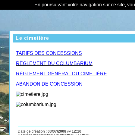
En poursuivant votre navigation sur ce site, vo
Le cimetière
TARIFS DES CONCESSIONS
RÈGLEMENT DU COLUMBARIUM
R
È
GLEMENT GÉNÉRAL DU CIMETI
È
RE
ABA
NDON DE CONCESSION
Date de création :
03/07/2008 @ 12:10