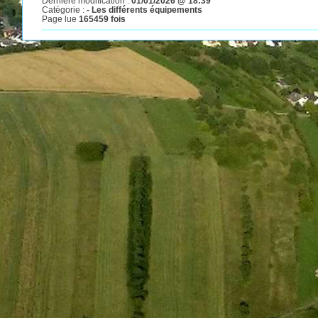
Dernière modification :
01/01/2026 @ 18:39
Catégorie :
- Les différents équipements
Page lue
165459 fois