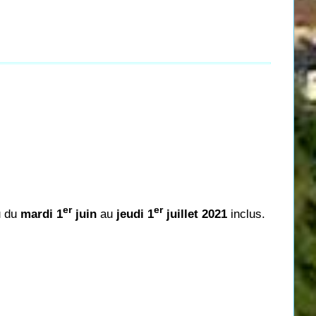
er
er
u du
mardi 1
juin
au
jeudi 1
juillet 2021
inclus.