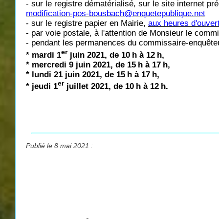
- sur le registre dématérialisé, sur le site internet p
modification-pos-bousbach@enquetepublique.net
- sur le registre papier en Mairie,
aux heures d'ouver
- par voie postale, à l'attention de Monsieur le c
- pendant les permanences du commissaire-enquêteur,
er
* mardi 1
juin 2021, de 10
h à 12
h,
* mercredi 9 juin 2021, de 15
h à 17
h,
* lundi 21 juin 2021, de 15
h à 17
h,
er
* jeudi 1
juillet 2021, de 10
h à 12
h.
Publié le 8 mai 2021 :