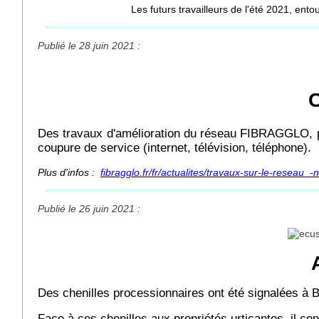
Les futurs travailleurs de l'été 2021, e
Publié le 28 juin 2021 :
C
Des travaux d'amélioration du réseau FIBRAGGLO
coupure de service (internet, télévision, téléphone).
Plus d'infos :
fibragglo.fr/fr/actualites/travaux-sur-le-reseau_-
Publié le 26 juin 2021 :
Des chenilles processionnaires ont été signalées à 
Face à ces chenilles aux propriétés urticantes, il conv