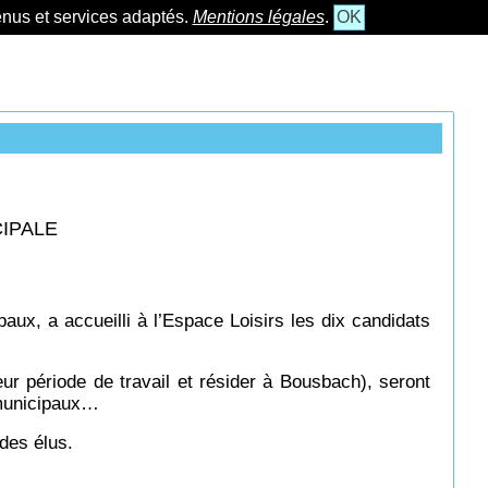
tenus et services adaptés.
Mentions légales
.
OK
CIPALE
ux, a accueilli à l’Espace Loisirs les dix candidats
leur période de travail et résider à Bousbach), seront
 municipaux…
des élus.