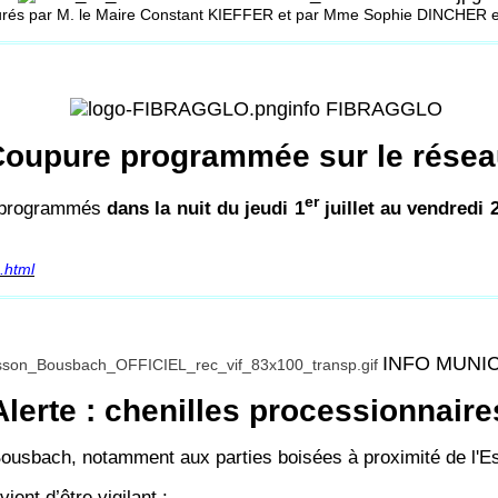
ntourés par M. le Maire Constant KIEFFER et par Mme Sophie DINCHER 
info FIBRAGGLO
oupure programmée sur le rése
er
, programmés
dans la nuit du jeudi 1
juillet au vendredi 
n.html
INFO MUNI
Alerte : chenilles processionnaire
Bousbach, notamment aux parties boisées à proximité de l'Es
ient d’être vigilant :