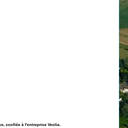
 confiée à l'entreprise Veolia.