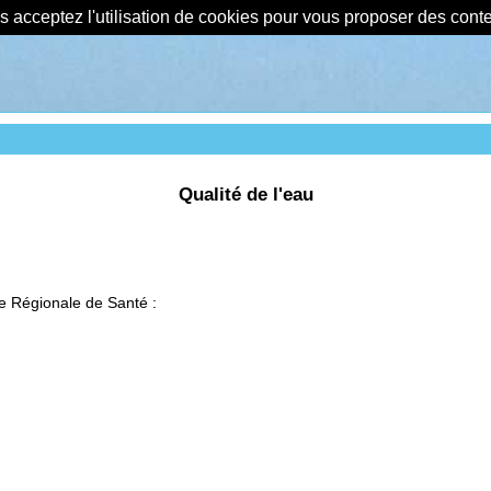
us acceptez l'utilisation de cookies pour vous proposer des con
Qualité de l'eau
e Régionale de Santé :