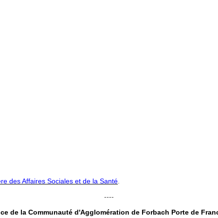
ère des Affaires Sociales et de la Santé
.
----
ce de la Communauté d'Agglomération de Forbach Porte de France,