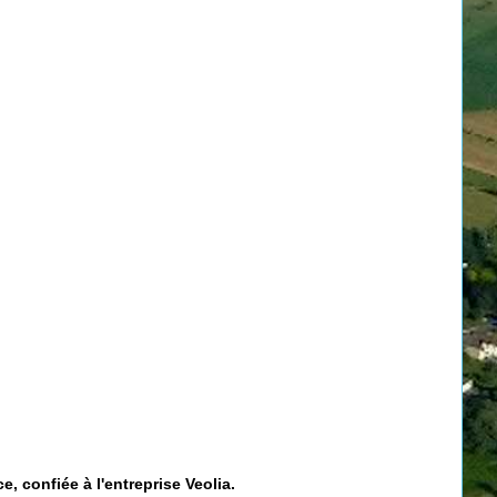
 confiée à l'entreprise Veolia.