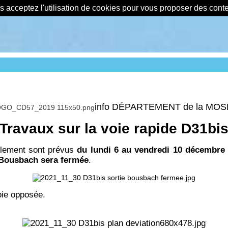
us acceptez l'utilisation de cookies pour vous proposer des con
info DÉPARTEMENT de la MO
Travaux sur la voie rapide D31bi
ulement sont prévus
du lundi 6 au vendredi 10 décembre
s Bousbach sera fermée
.
oie opposée.