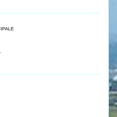
CIPALE
.