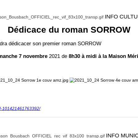
INFO CULT
Dédicace du roman SORROW
endra dédicacer son premier roman SORROW
manche 7 novembre
2021 de
8h30 à midi à la Maison Mér
nd-101421461763392/
INFO MUNI