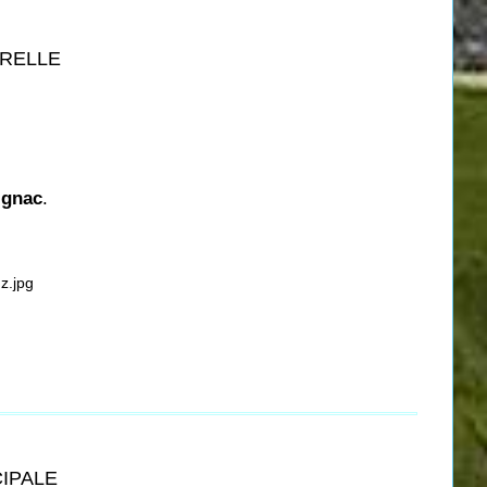
URELLE
ignac
.
CIPALE