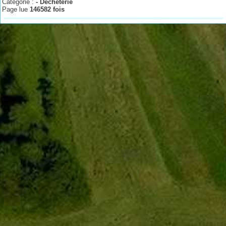
Catégorie :
- Déchèterie
Page lue
146582 fois