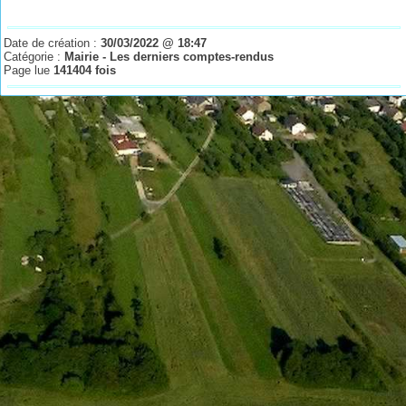
Date de création :
30/03/2022 @ 18:47
Catégorie :
Mairie - Les derniers comptes-rendus
Page lue
141404 fois