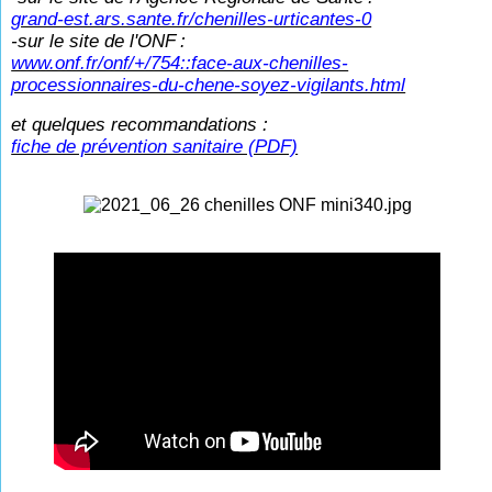
grand-est.ars.sante.fr/chenilles-urticantes-0
-sur le site de l'ONF
:
www.onf.fr/onf/+/754::face-aux-chenilles-
processionnaires-du-chene-soyez-vigilants.html
et quelques recommandations :
fiche de prévention sanitaire (PDF)