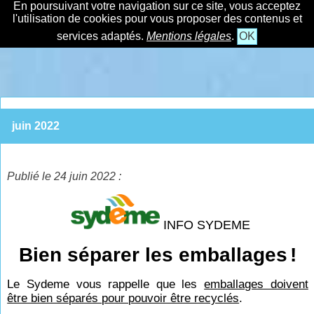
En poursuivant votre navigation sur ce site, vous acceptez
l'utilisation de cookies pour vous proposer des contenus et
services adaptés.
Mentions légales
.
OK
juin 2022
Publié le 24 juin 2022 :
INFO SYDEME
Bien séparer les emballages
!
Le Sydeme vous rappelle que les
emballages doivent
être bien séparés pour pouvoir être recyclés
.