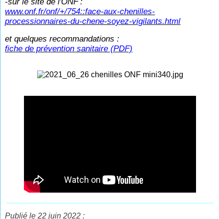
-sur le site de l'ONF
:
www.onf.fr/onf/+/754::face-aux-chenilles-
processionnaires-du-chene-soyez-vigilants.html
et quelques recommandations :
fiche de prévention sanitaire (PDF)
Publié le 22 juin 2022 :