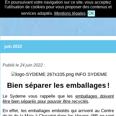
En poursuivant votre navigation sur ce site, vous acceptez
l'utilisation de cookies pour vous proposer des contenus et
services adaptés.
Mentions légales
.
OK
juin 2022
Publié le 24 juin 2022 :
INFO SYDEME
Bien séparer les emballages
!
Le Sydeme vous rappelle que les
emballages doivent
être bien séparés pour pouvoir être recyclés
.
En effet, les emballages emboités qui arrivent au Centre
de tri de la Maix à Chavelot dans les Vosges (88) ne sont