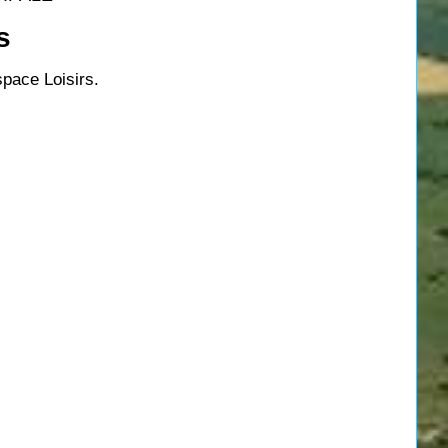
s
pace Loisirs.