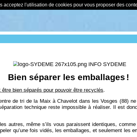
us acceptez l'utilisation de cookies pour vous proposer des con
INFO SYDEME
Bien séparer les emballages
!
 être bien séparés pour pouvoir être recyclés
.
entre de tri de la Maix à Chavelot dans les Vosges (88) ne
r séparation technique reste impossible à réaliser. Il e
s autres, même s’ils vous paraissent identiques, comme le
appeler qu’une fois vidés, les emballages, et seulement les e