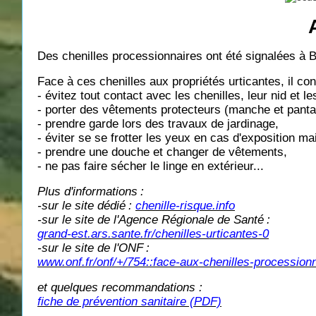
Des chenilles processionnaires ont été signalées à 
Face à ces chenilles aux propriétés urticantes, il conv
- évitez tout contact avec les chenilles, leur nid et 
- porter des vêtements protecteurs (manche et pantal
- prendre garde lors des travaux de jardinage,
- éviter se se frotter les yeux en cas d'exposition ma
- prendre une douche et changer de vêtements,
- ne pas faire sécher le linge en extérieur...
Plus d'informations
:
-sur le site dédié
:
chenille-risque.info
-sur le site de l'Agence Régionale de Santé
:
grand-est.ars.sante.fr/chenilles-urticantes-0
-sur le site de l'ONF
:
www.onf.fr/onf/+/754::face-aux-chenilles-procession
et quelques recommandations :
fiche de prévention sanitaire (PDF)