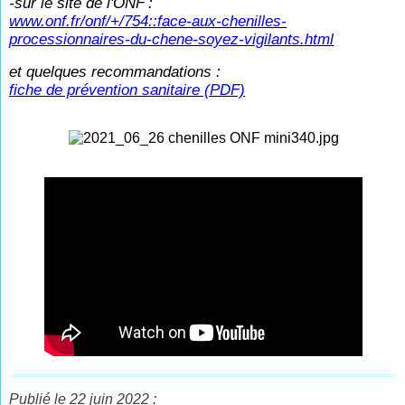
-sur le site de l'ONF
:
www.onf.fr/onf/+/754::face-aux-chenilles-
processionnaires-du-chene-soyez-vigilants.html
et quelques recommandations :
fiche de prévention sanitaire (PDF)
Publié le 22 juin 2022 :