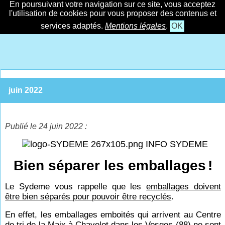
En poursuivant votre navigation sur ce site, vous acceptez
l'utilisation de cookies pour vous proposer des contenus et
services adaptés.
Mentions légales
.
OK
juin 2022
Publié le 24 juin 2022 :
INFO SYDEME
Bien séparer les emballages
!
Le Sydeme vous rappelle que les
emballages doivent
être bien séparés pour pouvoir être recyclés
.
En effet, les emballages emboités qui arrivent au Centre
de tri de la Maix à Chavelot dans les Vosges (88) ne sont