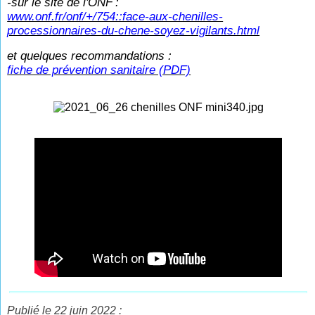
-sur le site de l'ONF
:
www.onf.fr/onf/+/754::face-aux-chenilles-
processionnaires-du-chene-soyez-vigilants.html
et quelques recommandations :
fiche de prévention sanitaire (PDF)
Publié le 22 juin 2022 :