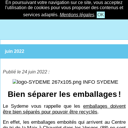
En poursuivant votre navigation sur ce site, vous acceptez
l'utilisation de cookies pour vous proposer des contenus et
services adaptés.
Mentions légales
.
OK
juin 2022
Publié le 24 juin 2022 :
INFO SYDEME
Bien séparer les emballages
!
Le Sydeme vous rappelle que les
emballages doivent
être bien séparés pour pouvoir être recyclés
.
En effet, les emballages emboités qui arrivent au Centre
de tri de la Maix à Chavelot dans les Vosges (88) ne sont