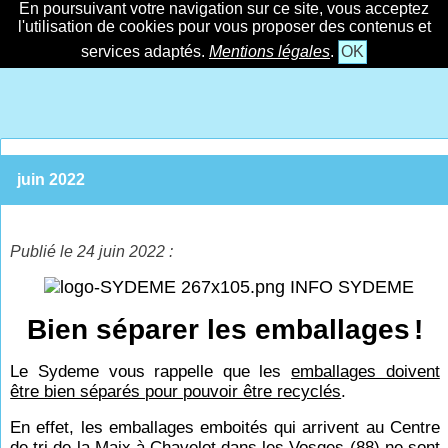
En poursuivant votre navigation sur ce site, vous acceptez
l'utilisation de cookies pour vous proposer des contenus et
services adaptés.
Mentions légales
.
OK
juin 2022
Publié le 24 juin 2022 :
INFO SYDEME
Bien séparer les emballages
!
Le Sydeme vous rappelle que les
emballages doivent
être bien séparés pour pouvoir être recyclés
.
En effet, les emballages emboités qui arrivent au Centre
de tri de la Maix à Chavelot dans les Vosges (88) ne sont