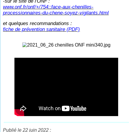
-sur le site de l'ONF
:
www.onf.fr/onf/+/754::face-aux-chenilles-
processionnaires-du-chene-soyez-vigilants.html
et quelques recommandations :
fiche de prévention sanitaire (PDF)
Publié le 22 juin 2022 :