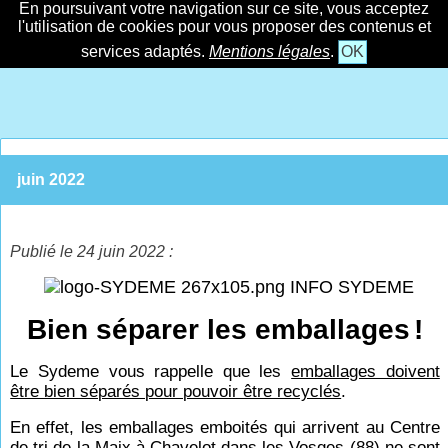
En poursuivant votre navigation sur ce site, vous acceptez
l'utilisation de cookies pour vous proposer des contenus et
services adaptés.
Mentions légales
.
OK
juin 2022
Publié le 24 juin 2022 :
INFO SYDEME
Bien séparer les emballages
!
Le Sydeme vous rappelle que les
emballages doivent
être bien séparés pour pouvoir être recyclés
.
En effet, les emballages emboités qui arrivent au Centre
de tri de la Maix à Chavelot dans les Vosges (88) ne sont