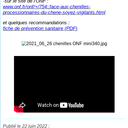
-sur le site de l'ONF
:
www.onf.fr/onf/+/754::face-aux-chenilles-
processionnaires-du-chene-soyez-vigilants.html
et quelques recommandations :
fiche de prévention sanitaire (PDF)
Publié le 22 juin 2022 :