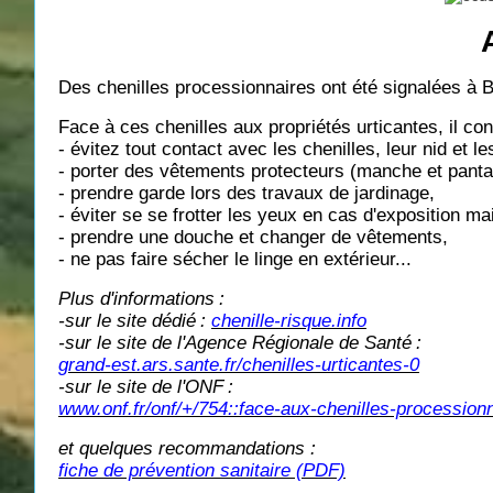
Des chenilles processionnaires ont été signalées à 
Face à ces chenilles aux propriétés urticantes, il conv
- évitez tout contact avec les chenilles, leur nid et 
- porter des vêtements protecteurs (manche et pantal
- prendre garde lors des travaux de jardinage,
- éviter se se frotter les yeux en cas d'exposition ma
- prendre une douche et changer de vêtements,
- ne pas faire sécher le linge en extérieur...
Plus d'informations
:
-sur le site dédié
:
chenille-risque.info
-sur le site de l'Agence Régionale de Santé
:
grand-est.ars.sante.fr/chenilles-urticantes-0
-sur le site de l'ONF
:
www.onf.fr/onf/+/754::face-aux-chenilles-procession
et quelques recommandations :
fiche de prévention sanitaire (PDF)