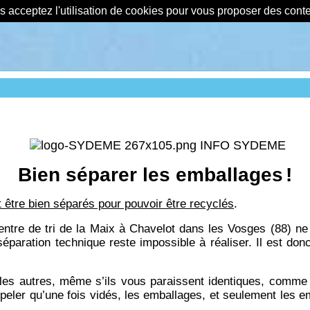
us acceptez l'utilisation de cookies pour vous proposer des con
INFO SYDEME
Bien séparer les emballages
!
 être bien séparés pour pouvoir être recyclés
.
entre de tri de la Maix à Chavelot dans les Vosges (88) ne
r séparation technique reste impossible à réaliser. Il e
s autres, même s’ils vous paraissent identiques, comme le
appeler qu’une fois vidés, les emballages, et seulement les e