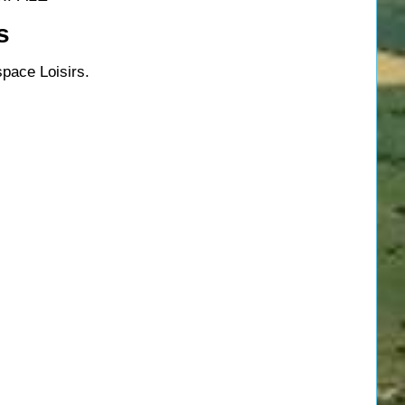
s
pace Loisirs.