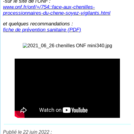
-sur le site de l'ONF
:
www.onf.fr/onf/+/754::face-aux-chenilles-
processionnaires-du-chene-soyez-vigilants.html
et quelques recommandations :
fiche de prévention sanitaire (PDF)
Publié le 22 juin 2022 :