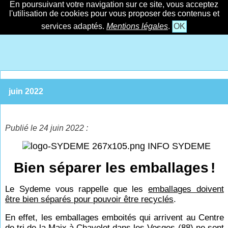
En poursuivant votre navigation sur ce site, vous acceptez
l'utilisation de cookies pour vous proposer des contenus et
services adaptés.
Mentions légales
.
OK
juin 2022
Publié le 24 juin 2022 :
INFO SYDEME
Bien séparer les emballages
!
Le Sydeme vous rappelle que les
emballages doivent
être bien séparés pour pouvoir être recyclés
.
En effet, les emballages emboités qui arrivent au Centre
de tri de la Maix à Chavelot dans les Vosges (88) ne sont