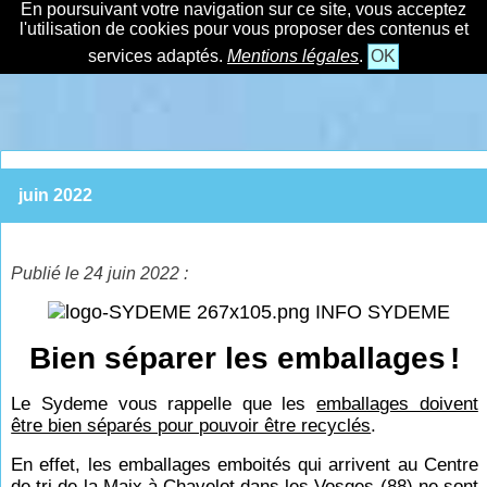
En poursuivant votre navigation sur ce site, vous acceptez
l'utilisation de cookies pour vous proposer des contenus et
services adaptés.
Mentions légales
.
OK
juin 2022
Publié le 24 juin 2022 :
INFO SYDEME
Bien séparer les emballages
!
Le Sydeme vous rappelle que les
emballages doivent
être bien séparés pour pouvoir être recyclés
.
En effet, les emballages emboités qui arrivent au Centre
de tri de la Maix à Chavelot dans les Vosges (88) ne sont