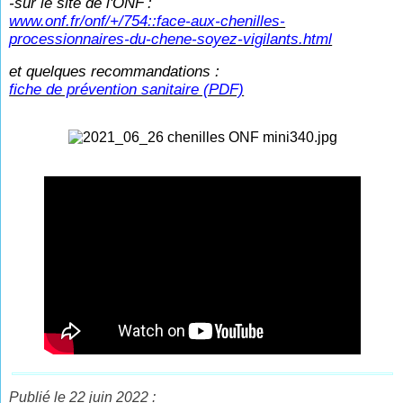
-sur le site de l'ONF
:
www.onf.fr/onf/+/754::face-aux-chenilles-
processionnaires-du-chene-soyez-vigilants.html
et quelques recommandations :
fiche de prévention sanitaire (PDF)
Publié le 22 juin 2022 :