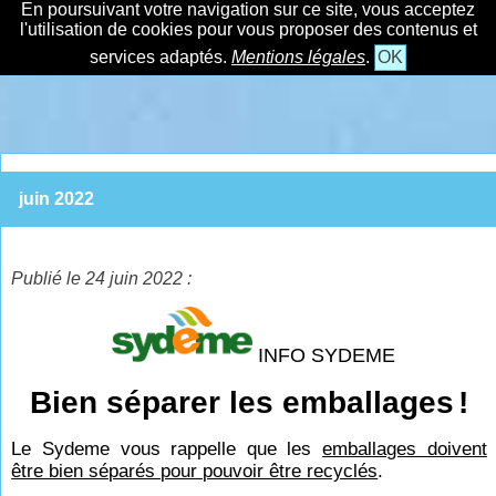
En poursuivant votre navigation sur ce site, vous acceptez
l'utilisation de cookies pour vous proposer des contenus et
services adaptés.
Mentions légales
.
OK
juin 2022
Publié le 24 juin 2022 :
INFO SYDEME
Bien séparer les emballages
!
Le Sydeme vous rappelle que les
emballages doivent
être bien séparés pour pouvoir être recyclés
.