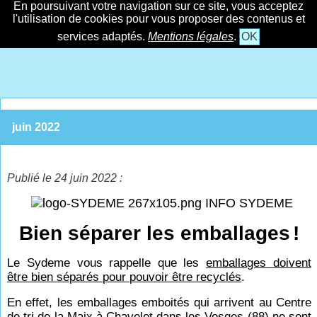
En poursuivant votre navigation sur ce site, vous acceptez
l'utilisation de cookies pour vous proposer des contenus et
services adaptés.
Mentions légales
.
OK
juin 2022
Publié le 24 juin 2022 :
INFO SYDEME
Bien séparer les emballages
!
Le Sydeme vous rappelle que les
emballages doivent
être bien séparés pour pouvoir être recyclés
.
En effet, les emballages emboités qui arrivent au Centre
de tri de la Maix à Chavelot dans les Vosges (88) ne sont