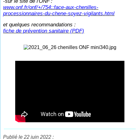
-sur le site de l'ONF
:
www.onf.fr/onf/+/754::face-aux-chenilles-
processionnaires-du-chene-soyez-vigilants.html
et quelques recommandations :
fiche de prévention sanitaire (PDF)
Publié le 22 juin 2022 :