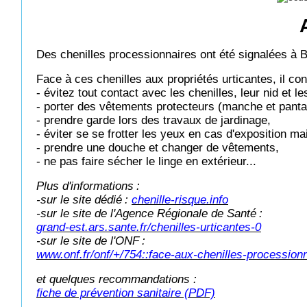
Des chenilles processionnaires ont été signalées à 
Face à ces chenilles aux propriétés urticantes, il conv
- évitez tout contact avec les chenilles, leur nid et 
- porter des vêtements protecteurs (manche et pantal
- prendre garde lors des travaux de jardinage,
- éviter se se frotter les yeux en cas d'exposition ma
- prendre une douche et changer de vêtements,
- ne pas faire sécher le linge en extérieur...
Plus d'informations
:
-sur le site dédié
:
chenille-risque.info
-sur le site de l'Agence Régionale de Santé
:
grand-est.ars.sante.fr/chenilles-urticantes-0
-sur le site de l'ONF
:
www.onf.fr/onf/+/754::face-aux-chenilles-procession
et quelques recommandations :
fiche de prévention sanitaire (PDF)