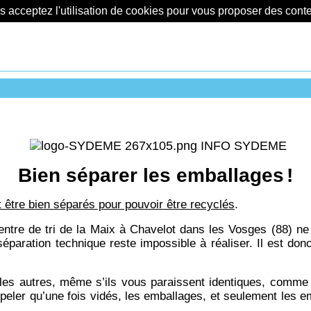
us acceptez l'utilisation de cookies pour vous proposer des con
INFO SYDEME
Bien séparer les emballages
!
 être bien séparés pour pouvoir être recyclés
.
entre de tri de la Maix à Chavelot dans les Vosges (88) ne
r séparation technique reste impossible à réaliser. Il e
s autres, même s’ils vous paraissent identiques, comme le
appeler qu’une fois vidés, les emballages, et seulement les e