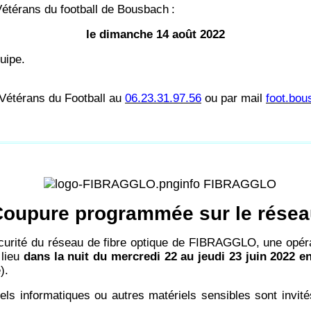
Vétérans du football de Bousbach
:
le dimanche 14 août 2022
uipe.
s Vétérans du Football au
06.23.31.97.56
ou par mail
foot.bo
info FIBRAGGLO
oupure programmée sur le rése
sécurité du réseau de fibre optique de FIBRAGGLO, une opé
 lieu
dans la nuit du mercredi 22 au jeudi 23 juin 2022 e
).
els informatiques ou autres matériels sensibles sont invit