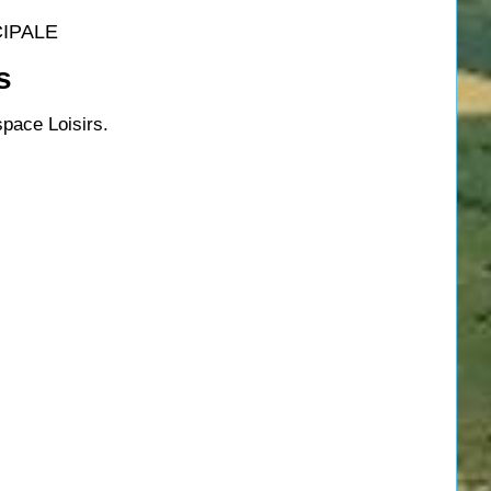
CIPALE
s
pace Loisirs.