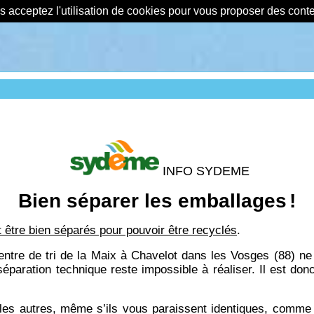
us acceptez l'utilisation de cookies pour vous proposer des con
INFO SYDEME
Bien séparer les emballages
!
 être bien séparés pour pouvoir être recyclés
.
entre de tri de la Maix à Chavelot dans les Vosges (88) ne
r séparation technique reste impossible à réaliser. Il e
s autres, même s’ils vous paraissent identiques, comme le