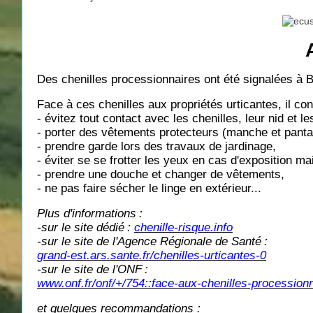
Des chenilles processionnaires ont été signalées à 
Face à ces chenilles aux propriétés urticantes, il conv
- évitez tout contact avec les chenilles, leur nid et 
- porter des vêtements protecteurs (manche et pantal
- prendre garde lors des travaux de jardinage,
- éviter se se frotter les yeux en cas d'exposition ma
- prendre une douche et changer de vêtements,
- ne pas faire sécher le linge en extérieur...
Plus d'informations
:
-sur le site dédié
:
chenille-risque.info
-sur le site de l'Agence Régionale de Santé
:
grand-est.ars.sante.fr/chenilles-urticantes-0
-sur le site de l'ONF
:
www.onf.fr/onf/+/754::face-aux-chenilles-procession
et quelques recommandations :