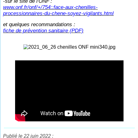
-sur le site de l'ONF
:
www.onf.fr/onf/+/754::face-aux-chenilles-
processionnaires-du-chene-soyez-vigilants.html
et quelques recommandations :
fiche de prévention sanitaire (PDF)
Publié le 22 juin 2022 :