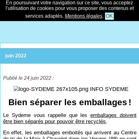
En poursuivant votre navigation sur ce site, vous acceptez
l'utilisation de cookies pour vous proposer des contenus et
services adaptés.
Mentions légales
.
OK
juin 2022
Publié le 24 juin 2022 :
INFO SYDEME
Bien séparer les emballages
!
Le Sydeme vous rappelle que les
emballages doivent
être bien séparés pour pouvoir être recyclés
.
En effet, les emballages emboités qui arrivent au Centre
de tri de la Maix à Chavelot dans les Vosges (88) ne sont