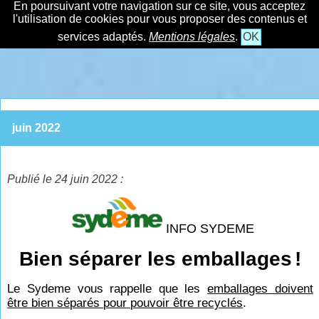
En poursuivant votre navigation sur ce site, vous acceptez
l'utilisation de cookies pour vous proposer des contenus et
services adaptés.
Mentions légales
.
OK
juin 2022
Publié le 24 juin 2022 :
INFO SYDEME
Bien séparer les emballages
!
Le Sydeme vous rappelle que les
emballages doivent
être bien séparés pour pouvoir être recyclés
.