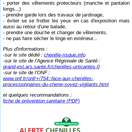
- porter des vêtements protecteurs (manche et pantalon
longs...)
- prendre garde lors des travaux de jardinage,
- éviter se se frotter les yeux en cas d'exposition mais
aussi au retour d'une balade,
- prendre une douche et changer de vêtements,
- ne pas faire sécher le linge en extérieur...
Plus d'informations
:
-sur le site dédié
:
chenille-risque.info
-sur le site de l'Agence Régionale de Santé
:
grand-est.ars.sante.fr/chenilles-urticantes-0
-sur le site de l'ONF
:
www.onf.fr/onf/+/754::face-aux-chenilles-
processionnaires-du-chene-soyez-vigilants.html
et quelques recommandations :
fiche de prévention sanitaire (PDF)