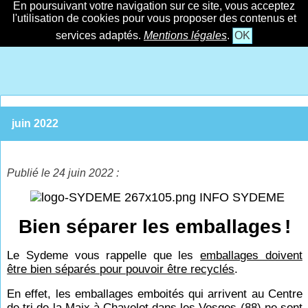
En poursuivant votre navigation sur ce site, vous acceptez
l'utilisation de cookies pour vous proposer des contenus et
services adaptés.
Mentions légales
.
OK
juin 2022
Publié le 24 juin 2022 :
INFO SYDEME
Bien séparer les emballages
!
Le Sydeme vous rappelle que les
emballages doivent
être bien séparés pour pouvoir être recyclés
.
En effet, les emballages emboités qui arrivent au Centre
de tri de la Maix à Chavelot dans les Vosges (88) ne sont