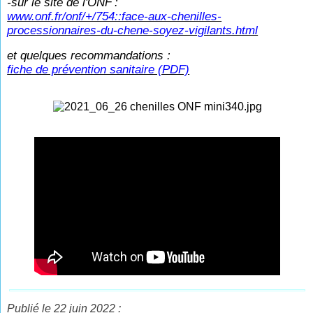
-sur le site de l'ONF
:
www.onf.fr/onf/+/754::face-aux-chenilles-
processionnaires-du-chene-soyez-vigilants.html
et quelques recommandations :
fiche de prévention sanitaire (PDF)
Publié le 22 juin 2022 :