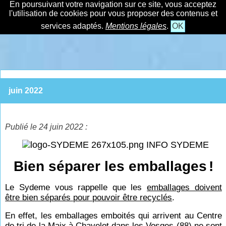
En poursuivant votre navigation sur ce site, vous acceptez
l'utilisation de cookies pour vous proposer des contenus et
services adaptés.
Mentions légales
.
OK
juin 2022
Publié le 24 juin 2022 :
INFO SYDEME
Bien séparer les emballages
!
Le Sydeme vous rappelle que les
emballages doivent
être bien séparés pour pouvoir être recyclés
.
En effet, les emballages emboités qui arrivent au Centre
de tri de la Maix à Chavelot dans les Vosges (88) ne sont