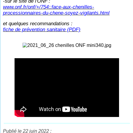
-sur le site de l'ONF
:
www.onf.fr/onf/+/754::face-aux-chenilles-
processionnaires-du-chene-soyez-vigilants.html
et quelques recommandations :
fiche de prévention sanitaire (PDF)
Publié le 22 juin 2022 :