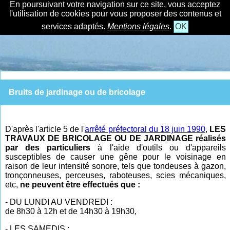
En poursuivant votre navigation sur ce site, vous acceptez
l'utilisation de cookies pour vous proposer des contenus et
services adaptés.
Mentions légales
.
OK
Bruits de jardinage ou de bricolage
D'après l'article 5 de l'
arrêté préfectoral du 18 juin 1990
,
LES
TRAVAUX DE BRICOLAGE OU DE JARDINAGE réalisés
par des particuliers
à l'aide d'outils ou d'appareils
susceptibles de causer une gêne pour le voisinage en
raison de leur intensité sonore, tels que tondeuses à gazon,
tronçonneuses, perceuses, raboteuses, scies mécaniques,
etc,
ne peuvent être effectués que :
- DU LUNDI AU VENDREDI :
de 8h30 à 12h et de 14h30 à 19h30,
- LES SAMEDIS :