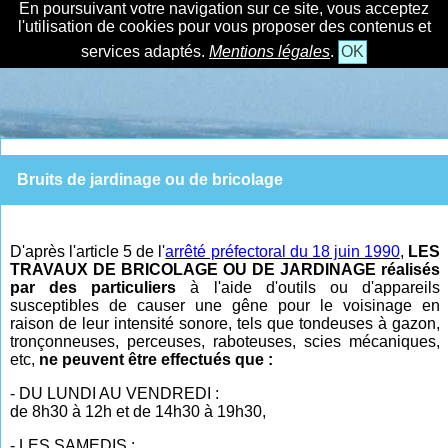
En poursuivant votre navigation sur ce site, vous acceptez
l'utilisation de cookies pour vous proposer des contenus et
services adaptés.
Mentions légales
.
OK
Bruits de jardinage ou de bricolage
D'après l'article 5 de l'
arrêté préfectoral du 18 juin 1990
,
LES
TRAVAUX DE BRICOLAGE OU DE JARDINAGE réalisés
par des particuliers
à l'aide d'outils ou d'appareils
susceptibles de causer une gêne pour le voisinage en
raison de leur intensité sonore, tels que tondeuses à gazon,
tronçonneuses, perceuses, raboteuses, scies mécaniques,
etc,
ne peuvent être effectués que :
- DU LUNDI AU VENDREDI :
de 8h30 à 12h et de 14h30 à 19h30,
- LES SAMEDIS :