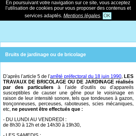
En poursuivant votre navigation sur ce site, vous acceptez
l'utilisation de cookies pour vous proposer des contenus et
services adaptés.
Mentions légales
.
OK
Bruits de jardinage ou de bricolage
D'après l'article 5 de l'
arrêté préfectoral du 18 juin 1990
,
LES
TRAVAUX DE BRICOLAGE OU DE JARDINAGE réalisés
par des particuliers
à l'aide d'outils ou d'appareils
susceptibles de causer une gêne pour le voisinage en
raison de leur intensité sonore, tels que tondeuses à gazon,
tronçonneuses, perceuses, raboteuses, scies mécaniques,
etc,
ne peuvent être effectués que :
- DU LUNDI AU VENDREDI :
de 8h30 à 12h et de 14h30 à 19h30,
- LES SAMEDIS :