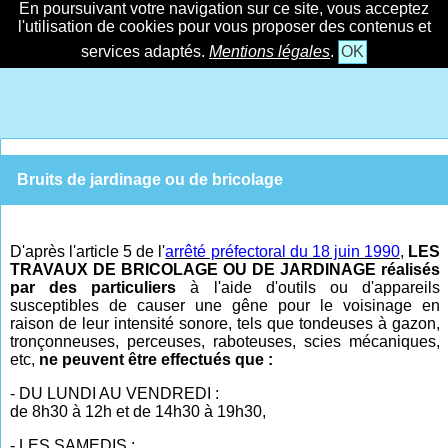
En poursuivant votre navigation sur ce site, vous acceptez
l'utilisation de cookies pour vous proposer des contenus et
services adaptés.
Mentions légales
.
OK
Bruits de jardinage ou de bricolage
D'après l'article 5 de l'
arrêté préfectoral du 18 juin 1990
,
LES
TRAVAUX DE BRICOLAGE OU DE JARDINAGE réalisés
par des particuliers
à l'aide d'outils ou d'appareils
susceptibles de causer une gêne pour le voisinage en
raison de leur intensité sonore, tels que tondeuses à gazon,
tronçonneuses, perceuses, raboteuses, scies mécaniques,
etc,
ne peuvent être effectués que :
- DU LUNDI AU VENDREDI :
de 8h30 à 12h et de 14h30 à 19h30,
- LES SAMEDIS :