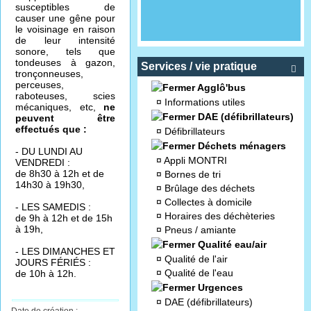
susceptibles de
causer une gêne pour
le voisinage en raison
de leur intensité
sonore, tels que
tondeuses à gazon,
Services / vie pratique

tronçonneuses,
perceuses,
Agglô'bus
raboteuses, scies
¤
Informations utiles
mécaniques, etc,
ne
DAE (défibrillateurs)
peuvent être
effectués que :
¤
Défibrillateurs
Déchets ménagers
- DU LUNDI AU
¤
Appli MONTRI
VENDREDI :
de 8h30 à 12h et de
¤
Bornes de tri
14h30 à 19h30,
¤
Brûlage des déchets
¤
Collectes à domicile
- LES SAMEDIS :
¤
Horaires des déchèteries
de 9h à 12h et de 15h
à 19h,
¤
Pneus / amiante
Qualité eau/air
- LES DIMANCHES ET
¤
Qualité de l'air
JOURS FÉRIÉS :
¤
Qualité de l'eau
de 10h à 12h.
Urgences
¤
DAE (défibrillateurs)
Date de création :