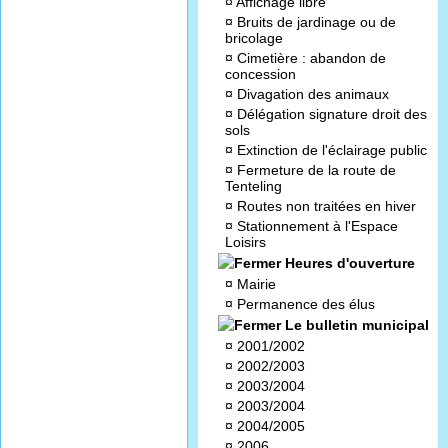
¤
Affichage libre
¤
Bruits de jardinage ou de
bricolage
¤
Cimetière : abandon de
concession
¤
Divagation des animaux
¤
Délégation signature droit des
sols
¤
Extinction de l'éclairage public
¤
Fermeture de la route de
Tenteling
¤
Routes non traitées en hiver
¤
Stationnement à l'Espace
Loisirs
Heures d'ouverture
¤
Mairie
¤
Permanence des élus
Le bulletin municipal
¤
2001/2002
¤
2002/2003
¤
2003/2004
¤
2003/2004
¤
2004/2005
¤
2006