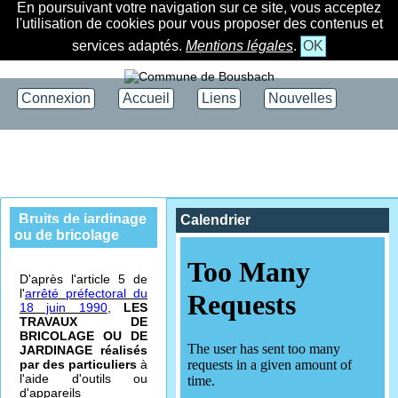
En poursuivant votre navigation sur ce site, vous acceptez
l'utilisation de cookies pour vous proposer des contenus et
services adaptés.
Mentions légales
.
OK
Connexion
Accueil
Liens
Nouvelles
Bruits de jardinage
Calendrier
ou de bricolage
D'après l'article 5 de
l'
arrêté préfectoral du
18 juin 1990
,
LES
TRAVAUX DE
BRICOLAGE OU DE
JARDINAGE réalisés
par des particuliers
à
l'aide d'outils ou
d'appareils