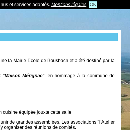
tenus et services adaptés.
Mentions légales
.
OK
igine la Mairie-École de Bousbach et a été destiné par la
 :
"
Maison Mérignac
"
, en hommage à la commune de
 cuisine équipée jouxte cette salle.
éunir de grandes assemblées. Les associations "l'Atelier
y organiser des réunions de comités.