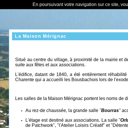
En poursuivant votre navigation sur ce site, vo
La Maison Mérignac
Situé au centre du village, à proximité de la mairie et 
suite aux fêtes et aux associations.
L'édifice, datant de 1840, a été entièrement réhabil
Charente qui a accueilli les Bousbachois lors de l'exod
Les salles de la Maison Mérignac portent les noms de 
Au rez-de chaussée, la grande salle
"
Bourras
"
acc
L'étage est destiné aux associations. La salle
"
Orl
de Patchwork", "l'Atelier Loisirs Créatif" et "Détente