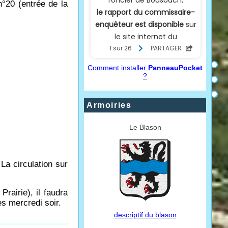
n°20 (entrée de la
Comment installer
PanneauPocket
?
Armoiries
Le Blason
La circulation sur
rairie), il faudra
ès mercredi soir.
descriptif du blason