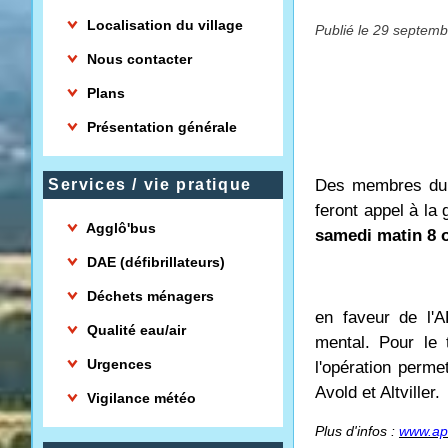
Localisation du village
Publié le 29 septemb
Nous contacter
Plans
Présentation générale
Services / vie pratique
Des membres du c
feront appel à la
Agglô'bus
samedi matin 8 
DAE (défibrillateurs)
Déchets ménagers
en faveur de l'A
Qualité eau/air
mental. Pour le 
Urgences
l'opération perm
Avold et Altviller.
Vigilance météo
Plus d'infos :
www.ape