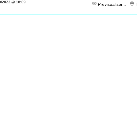
0/2022 @ 18:09
Prévisualiser...
I