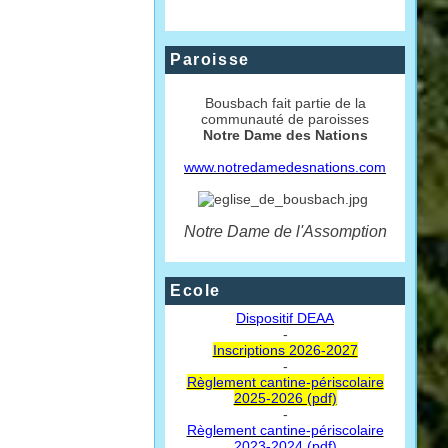
Paroisse
Bousbach fait partie de la
communauté de paroisses
Notre Dame des Nations
www.notredamedesnations.com
Notre Dame de l'Assomption
Ecole
Dispositif DEAA
-
Inscriptions 2026-2027
-
Règlement cantine-périscolaire
2025-2026 (pdf)
-
Règlement cantine-périscolaire
2023-2024 (pdf)