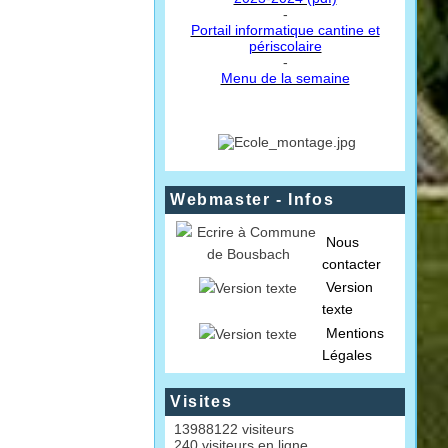
-
Portail informatique cantine et
périscolaire
-
Menu de la semaine
Webmaster - Infos
Nous
contacter
Version
texte
Mentions
Légales
Visites
13988122 visiteurs
240 visiteurs en ligne