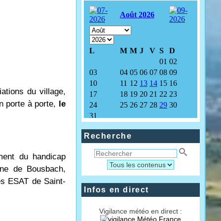
tions du village,
n porte à porte,
le
Recherche
ement du handicap
mune de Bousbach,
es ESAT de Saint-
Infos en direct
Vigilance météo en direct :