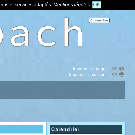
tenus et services adaptés.
Mentions légales
.
OK
Connexion
Imprimer la page...
Imprimer la section...
Calendrier